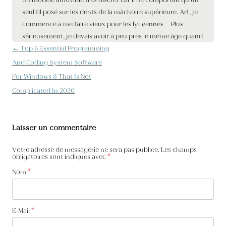
Navigation des articles
←
Top 6 Essential Programming
And Coding System Software
For Windows 8 That Is Not
Complicated In 2020
Laisser un commentaire
Votre adresse de messagerie ne sera pas publiée. Les champs
obligatoires sont indiqués avec
*
Nom
*
E-Mail
*