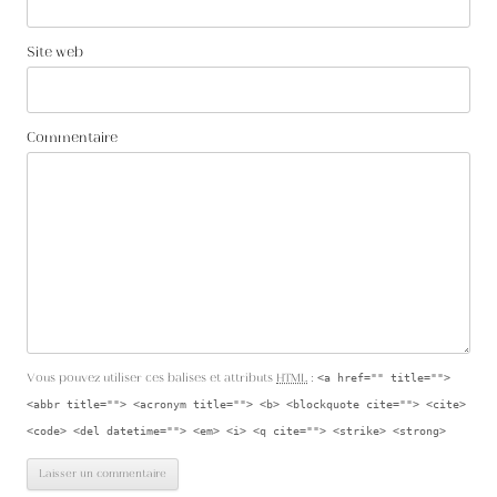
Site web
Commentaire
Vous pouvez utiliser ces balises et attributs
HTML
:
<a href="" title="">
<abbr title=""> <acronym title=""> <b> <blockquote cite=""> <cite>
<code> <del datetime=""> <em> <i> <q cite=""> <strike> <strong>