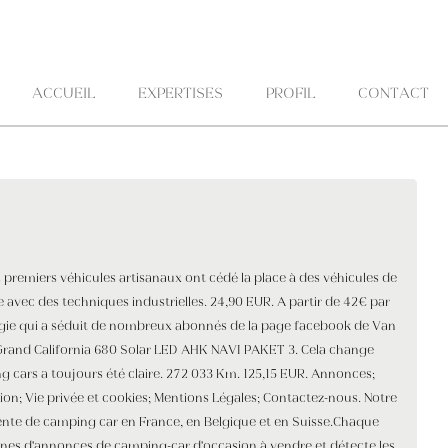
Aller au contenu principal
ACCUEIL
EXPERTISES
PROFIL
CONTACT
Les premiers véhicules artisanaux ont cédé la place à des véhicules de
ie avec des techniques industrielles. 24,90 EUR. A partir de 42€ par
lgie qui a séduit de nombreux abonnés de la page facebook de Van
Grand California 680 Solar LED AHK NAVI PAKET 3. Cela change
 cars a toujours été claire. 272 033 Km. 125,15 EUR. Annonces;
tion; Vie privée et cookies; Mentions Légales; Contactez-nous. Notre
vente de camping car en France, en Belgique et en Suisse.Chaque
zaines d'annonces de camping-car d'occasion à vendre et détecte les