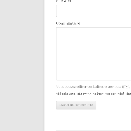
Site web
Wolkswagen en Lego. Offrant généralem
convient principalement à un usage fam
Volkswagen Kombi Westfalia SO 42 - 1966
Boîte automatique. 9 annonce(s) occasi
Commentaire
Selectionnez d'autres modèles de Volk
achat de Camping Car Volkswagen. Avec po
Dénoncer annonce. Depuis les Combi Vo
T2, T3, T4, T5 et T6 se sont succédées.
leboncoin - page 2 Assurance tous risq
fondamentaux, liberté et indépendance, 
de livraison. Prévenez-moi avant la fin 
Camping-Car Coccinelle Modell. Posez v
ligne. Camping car poids lourd . Neuf.
Vous pouvez utiliser ces balises et attributs
HTML
parmi nos 34 annonces gratuites carava
<blockquote cite=""> <cite> <code> <del da
Historique. Livraison en point retrait
de la plus haute qualité. … Annonces ca
sur Pinterest. La gamme Volkswagen We
car dérivée du fourgon Volkswagen Co
Volkswagen principalement en partenar