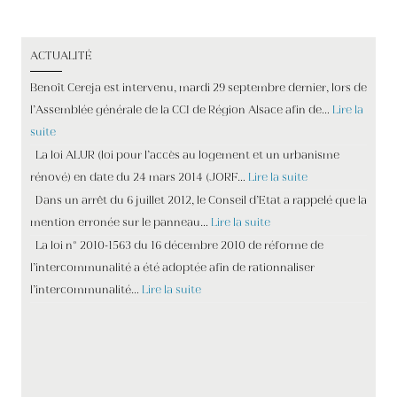
wikipedia. d’Industries du Sénégal ( UNISYNDI ). Au terme
d’une nouvelle Convention Générale signée le 21 novembre
ACTUALITÉ
2013 avec l’Etat du Sénégal, le Gouvernement a assigné à la
SAPCO-SENEGAL l’objectif fondamental de créer, de
Benoît Cereja est intervenu, mardi 29 septembre dernier, lors de
développer et de promouvoir le tourisme. Échange de
l’Assemblée générale de la CCI de Région Alsace afin de…
Lire la
lettres complétant la convention d'établissement. Plan
suite
Sénégal Emergent (PSE) Previous Next. Garages - Mécanique
La loi ALUR (loi pour l’accès au logement et un urbanisme
générale hlm 1, villa n° 401 Dakar - Sénégal Gsm: (+221) 77
rénové) en date du 24 mars 2014 (JORF…
Lire la suite
726 52 89 Les règles relatives au classement, au
Dans un arrêt du 6 juillet 2012, le Conseil d’Etat a rappelé que la
déclassement, au transfert, à l'affectation, à la
mention erronée sur le panneau…
Lire la suite
désaffectation et à l'aliénation du domaine d'une collectivité
La loi n° 2010-1563 du 16 décembre 2010 de réforme de
locale sont fixées par la loi. Trouvez ce que vous cherchez
l’intercommunalité a été adoptée afin de rationnaliser
Pages Jaunes Du Sénégal, MECANIQUE GENERALE
l’intercommunalité…
Lire la suite
administrations, ambassades, ministres, organismes d'etat.
Le même droit acquis est reconnu dans les mêmes
conditions aux organisations Les textes législatifs et
réglementaires figurant ici sont présentés uniquement pour
faciliter l’accès des citoyens à l’information juridique.