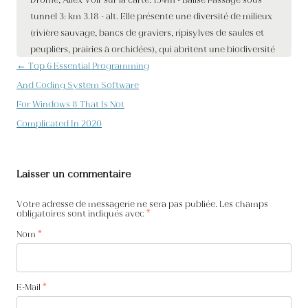
Navigation des articles
←
Top 6 Essential Programming
And Coding System Software
For Windows 8 That Is Not
Complicated In 2020
Laisser un commentaire
Votre adresse de messagerie ne sera pas publiée. Les champs
obligatoires sont indiqués avec
*
Nom
*
E-Mail
*