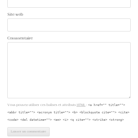
Site web
Commentaire
Vous pouvez utiliser ces balises et attributs
HTML
:
<a href="" title="">
<abbr title=""> <acronym title=""> <b> <blockquote cite=""> <cite>
<code> <del datetime=""> <em> <i> <q cite=""> <strike> <strong>