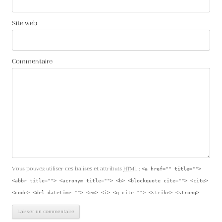
Site web
Commentaire
Vous pouvez utiliser ces balises et attributs
HTML
:
<a href="" title="">
<abbr title=""> <acronym title=""> <b> <blockquote cite=""> <cite>
<code> <del datetime=""> <em> <i> <q cite=""> <strike> <strong>