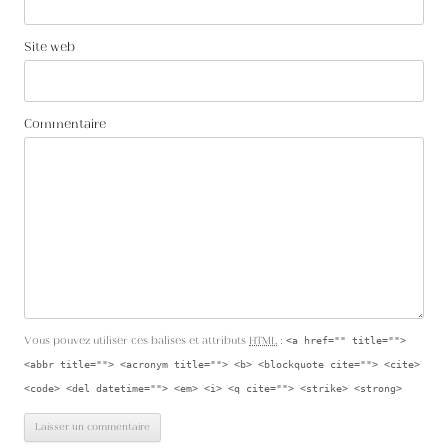
Site web
Commentaire
Vous pouvez utiliser ces balises et attributs
HTML
:
<a href="" title="">
<abbr title=""> <acronym title=""> <b> <blockquote cite=""> <cite>
<code> <del datetime=""> <em> <i> <q cite=""> <strike> <strong>