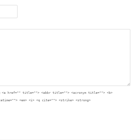
:
<a href="" title=""> <abbr title=""> <acronym title=""> <b>
tetime=""> <em> <i> <q cite=""> <strike> <strong>