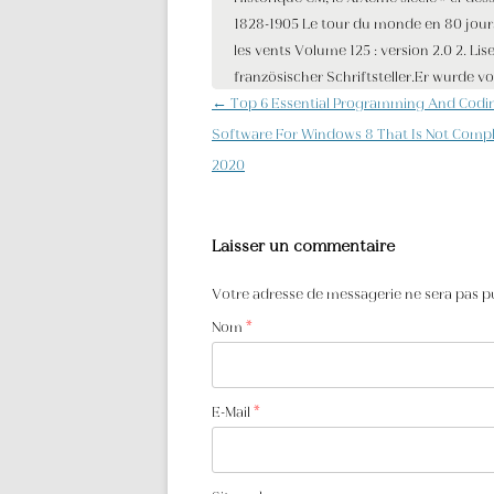
Navigation des articles
←
Top 6 Essential Programming And Codi
Software For Windows 8 That Is Not Compl
2020
Laisser un commentaire
Votre adresse de messagerie ne sera pas p
Nom
*
E-Mail
*