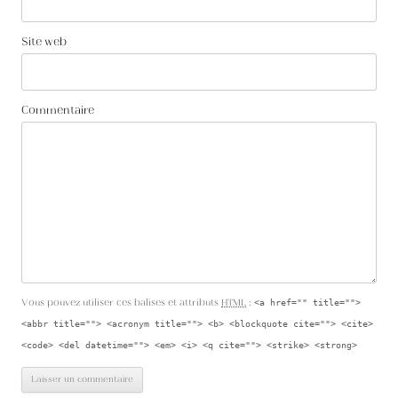
Site web
Commentaire
Vous pouvez utiliser ces balises et attributs
HTML
:
<a href="" title="">
<abbr title=""> <acronym title=""> <b> <blockquote cite=""> <cite>
<code> <del datetime=""> <em> <i> <q cite=""> <strike> <strong>