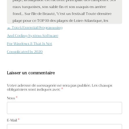
Navigation des articles
←
Top 6 Essential Programming
And Coding System Software
For Windows 8 That Is Not
Complicated In 2020
Laisser un commentaire
Votre adresse de messagerie ne sera pas publiée. Les champs
obligatoires sont indiqués avec
*
Nom
*
E-Mail
*