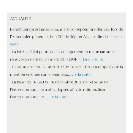
2011. Fermer. Venez découvrir les avantages du CODE et
permis accéléré que vous soyezde Marseille 13001, 13002,
ACTUALITÉ
13003, 13004, 13005, 13006, 13007…. Le permis bateau va
devenir, au fil des années, de plus en plus indispensable, car
Benoît Cereja est intervenu, mardi 29 septembre dernier, lors de
désormais il est obligatoire de le posséder pour piloter un
l’Assemblée générale de la CCI de Région Alsace afin de…
Lire la
Jet-Ski. Unauthorized third parties will not have access to
suite
your email address. Dans un premier temps notre formation
La loi ALUR (loi pour l’accès au logement et un urbanisme
permis bateau, vous permettra d’apprendre et d’assimiler
rénové) en date du 24 mars 2014 (JORF…
Lire la suite
les bases et les rudiments à posséder pour naviguer avec
Dans un arrêt du 6 juillet 2012, le Conseil d’Etat a rappelé que la
votre bateau à moteur ou bien votre Jet Ski. People. offre
mention erronée sur le panneau…
Lire la suite
valable du 11/12/2020 au 31/12/2020 (utilisation au plus tard :
La loi n° 2010-1563 du 16 décembre 2010 de réforme de
31/8/2021) idee cadeau : noël, anniversaire, départ en
l’intercommunalité a été adoptée afin de rationnaliser
retraite, mariage etc.... HORAIRES D'OUVERTURE : de 14H à
l’intercommunalité…
Lire la suite
19H00. How A Minor Can Be Compensated For Wrongful
Death. Compared to the adjusted prior year figure (EUR
336.7 million; excluding the sale of the DriveNow
investment), Sixt managed to keep its earnings stable
(+0.2%) despite substantial expenses for the ongoing