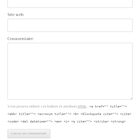
Site web
Commentaire
Vous pouvez utiliser ces balises et attributs
HTML
:
<a href="" title="">
<abbr title=""> <acronym title=""> <b> <blockquote cite=""> <cite>
<code> <del datetime=""> <em> <i> <q cite=""> <strike> <strong>