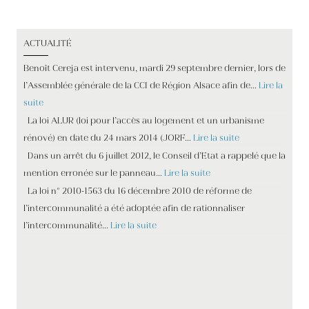
chaîne depuis 2016, elle qui présente les journaux de la
matinale entre 6h et 9h au côté de Romain Desarbres. Clélie
ACTUALITÉ
Mathias n’a pas précisé la date de son retour à l’antenne.
340 Likes, 38 Comments - Clélie Mathias (@cleliemathias) on
Benoît Cereja est intervenu, mardi 29 septembre dernier, lors de
Instagram: “#prolongerlété #corsica @igerscorsica” Revue
l’Assemblée générale de la CCI de Région Alsace afin de…
Lire la
de presse du 08/06/2018. J'en suis plus que contente. Clélie
suite
Mathias, née le 11 décembre 1979 à Lyon (Rhône), est une
La loi ALUR (loi pour l’accès au logement et un urbanisme
journaliste française. Le diplomate a refusé de serrer la main
rénové) en date du 24 mars 2014 (JORF…
Lire la suite
de Clélie Mathias, coprésentatrice de la matinale.
Dans un arrêt du 6 juillet 2012, le Conseil d’Etat a rappelé que la
Félicitations Clelie vous nous manquez tous les matin sur
mention erronée sur le panneau…
Lire la suite
Cnews"lit-on.otre absence est toute excusée ! Verified
La loi n° 2010-1563 du 16 décembre 2010 de réforme de
account Protected Tweets @; Suggested users In this
l’intercommunalité a été adoptée afin de rationnaliser
conversation. Ce jeudi 12 mars 2020, la journaliste de 39 … il
l’intercommunalité…
Lire la suite
y a 3 ans | 4.7K vues. Touche pas à mon poste. 1:40.
Retrouvez tous les articles concernant Clélie Mathias ainsi
que toute l'actualité de vos programmes télé en photos et
vidéos. "lui accorde même un internaute.Clélie Mathias se
coupe donc quelque temps de l'actualité brûlante pour se