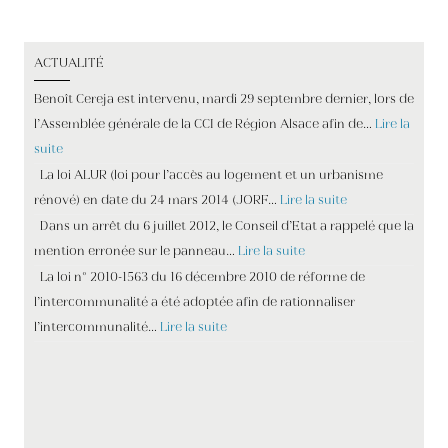
ont suivi le module A ou qui ont des connaissances de base
en droit des étrangers. Le Tribunal fédéral admet le recours
ACTUALITÉ
d'un couple kosovar contre le refus du droit au
regroupement familial opposé par le canton de Vaud. Cet
Benoît Cereja est intervenu, mardi 29 septembre dernier, lors de
article porte sur la problématique du regroupement familial
l’Assemblée générale de la CCI de Région Alsace afin de…
Lire la
des ascendants, à savoir une situation dans laquelle des
suite
adultes résidant dans un État font venir pour vivre près
La loi ALUR (loi pour l’accès au logement et un urbanisme
d’eux un ou deux parents âgés de plus de 50 ans, de
rénové) en date du 24 mars 2014 (JORF…
Lire la suite
nationalité étrangère et résidant à l’étranger. Le 1 er janvier
Dans un arrêt du 6 juillet 2012, le Conseil d’Etat a rappelé que la
2021, les règles applicables aux citoyens de l’UE qui résident
mention erronée sur le panneau…
Lire la suite
ou s’installent au Royaume-Uni vont changer.Il en va de
La loi n° 2010-1563 du 16 décembre 2010 de réforme de
même pour les ressortissants britanniques qui vivent ou
l’intercommunalité a été adoptée afin de rationnaliser
s'installent dans un pays de l’UE. Il faut distinguer entre les
l’intercommunalité…
Lire la suite
membres de la famille de l'UE ou de pays tiers. Plusieurs
documents peuvent attester du droit de séjourner ou de
résider en Suisse. Les réponses à vos questions sur le forum
Suisse. Laissant quatre enfants et son épouse au pays,
l'homme est arrivé en Suisse en 1998 au bénéfice d'une