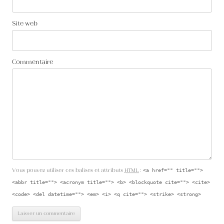
Site web
Commentaire
Vous pouvez utiliser ces balises et attributs
HTML
:
<a href="" title="">
<abbr title=""> <acronym title=""> <b> <blockquote cite=""> <cite>
<code> <del datetime=""> <em> <i> <q cite=""> <strike> <strong>