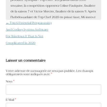
Navigation des articles
←
Top 6 Essential Programming
And Coding System Software
For Windows 8 That Is Not
Complicated In 2020
Laisser un commentaire
Votre adresse de messagerie ne sera pas publiée. Les champs
obligatoires sont indiqués avec
*
Nom
*
E-Mail
*